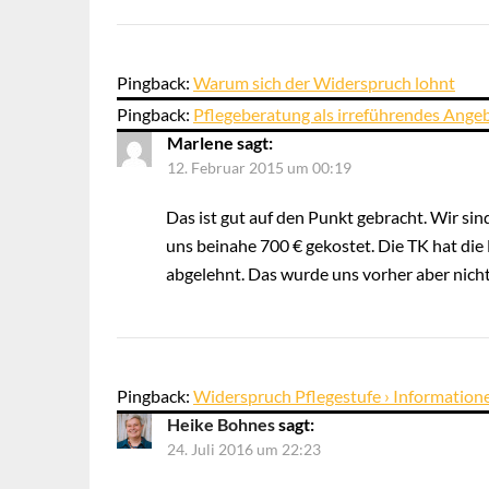
Pingback:
Warum sich der Widerspruch lohnt
Pingback:
Pflegeberatung als irreführendes Angeb
Marlene
sagt:
12. Februar 2015 um 00:19
Das ist gut auf den Punkt gebracht. Wir sind
uns beinahe 700 € gekostet. Die TK hat di
abgelehnt. Das wurde uns vorher aber nicht
Pingback:
Widerspruch Pflegestufe › Information
Heike Bohnes
sagt:
24. Juli 2016 um 22:23