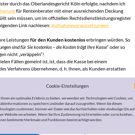
ster durch das Oberlandesgericht Köln erfolgte, nachdem ich
cherung
für Rentenberater mit einer ausreichenden Deckung
lt sein müssen, um im offiziellen Rechtsdienstleistungsregister
lgenden Link nachlesen:
Aufnahmevoraussetzungen
ihre Leistungen
für den Kunden kostenlos
erbringen würden. So
ungen sind für Sie kostenlos – die Kosten trägt Ihre Kasse
“ oder so
gen nicht „veräppeln“!
elen Fällen gemeint ist, ist, dass die Kasse bei einem
des Verfahrens übernehmen, d. h. Ihnen, als Kunden erstatten
GB X
sind die so genannten „Rechtsverfolgungskosten“
nur dann
Cookie-Einstellungen
s Anwalts oder eines „sonstigen Bevollmächtigten“ (das muss
ngen zu erbringen) bedient. Das heißt, viele Kassen lassen ihre
Ihnen ein optimales Erlebnis zu bieten, verwenden wir Technologien wie Cookies, um
äteinformationen zu speichern und/oder darauf zuzugreifen. Wenn Sie diesen
ugelassener Berater einfach sitzen. So wird dann aus „kostenlos“
hnologien zustimmen, können wir Daten wie das Surfverhalten oder eindeutige IDs auf
ser Website verarbeiten. Wenn Sie Ihre Zustimmung nicht erteilen oder zurückziehen,
nen bestimmte Merkmale und Funktionen beeinträchtigt werden.
icherte Begleitung bei Ihrem Widerspruchsverfahren wünschen,
te Dienstleister z. B. wie ich, über die offizielle Erlaubnis