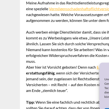
Meine Aufnahme in das Rechtsdienstleistungsregi
eine spezielle
Vermögensschadenhaftpflichtversi
nachgewiesen hatte. Welche Voraussetzungen erfül
aufgenommen zu werden, können Sie unter dem fo
Auch werben einige Dienstleister damit, dass sie 
kommt es zu Werbeslogans wie etwa „
Unsere Leist
ähnlich. Lassen Sie sich durch solche Versprechun
Niemand kann kostenlos für Sie arbeiten! Was in vi
erfolgreichen Widerspruchsverfahren die Kosten 
muss.
Aber hier ist Vorsicht geboten! Denn nach
§ 63 S
erstattungsfähig
, wenn sich der Versicherte eine
jemand sein, der zugelassen ist Rechtsdienstleistu
Um 
Ger
Versicherten – mit Recht – auf den Kosten nicht z
Tec
am Ende „ziemlich teuer“.
die
kön
Tipp:
Wenn Sie eine fachlich und rechtlich abges
sollten Sie darauf achten, dass der von Ihnen gewähl