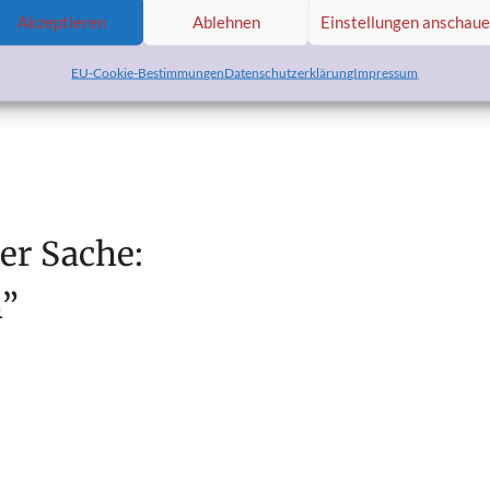
e Registrierung können Sie auf
Akzeptieren
Ablehnen
Einstellungen anschau
 indem Sie „care konzept“ in das Suchfeld „Name/Firma“ auf der
EU-Cookie-Bestimmungen
Datenschutzerklärung
Impressum
er Sache:
n
”