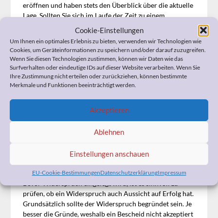
eröffnen und haben stets den Überblick über die aktuelle
Lage. Sollten Sie sich im Laufe der Zeit zu einem
Widerspruch oder zu einer Klage entschließen, erspart
Cookie-Einstellungen
Ihnen dieses Vorgehen größeres Suchen nach
Um Ihnen ein optimales Erlebnis zu bieten, verwenden wir Technologien wie
Unterlagen. Denn Sie haben dann bereits alle Papiere
Cookies, um Geräteinformationen zu speichern und/oder darauf zuzugreifen.
und den kompletten Schriftverkehr gut sortiert und
Wenn Sie diesen Technologien zustimmen, können wir Daten wie das
geordnet griffbereit.
Surfverhalten oder eindeutige IDs auf dieser Website verarbeiten. Wenn Sie
Ihre Zustimmung nicht erteilen oder zurückziehen, können bestimmte
Merkmale und Funktionen beeinträchtigt werden.
Wie Sie Widerspruch
einlegen
Akzeptieren
Ablehnen
Der
Widerspruch
ist der erste Schritt, wenn der
Bescheid der Pflegekasse negativ sein sollte bzw. zu Ihrer
Unzufriedenheit ausgefallen ist.
Denn es besteht
Einstellungen anschauen
grundsätzlich das Recht, gegen einen “beschwerenden”
EU-Cookie-Bestimmungen
Datenschutzerklärung
Impressum
Bescheid Widerspruch einzulegen.
Bevor Widerspruch eingelegt wird, ist es sinnvoll zu
prüfen, ob ein Widerspruch auch Aussicht auf Erfolg hat.
Grundsätzlich sollte der Widerspruch begründet sein. Je
besser die Gründe, weshalb ein Bescheid nicht akzeptiert