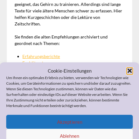
geeignet, das Gehirn zu trainieren. Allerdings sind lange
Texte für viele ältere Menschen schwer zu erfassen. Hier
helfen Kurzgeschichten oder die Lektüre von
Zeitschriften.
Sie finden die alten Empfehlungen archiviert und
geordnet nach Themen:
Erfahrungsberichte
Fachliteratur
Kostenlose Schriften
Cookie-Einstellungen
Ratgeber
Um Ihnen ein optimales Erlebnis zu bieten, verwenden wir Technologien wie
Cookies, um Geräteinformationen zu speichern und/oder darauf zuzugreifen.
Hinweis:
Meine persönlichen Lesetipps zu den von mir
Wenn Sie diesen Technologien zustimmen, können wir Daten wie das
Surfverhalten oder eindeutige IDs auf dieser Website verarbeiten. Wenn Sie
gelesenen (Fach-)Büchern führe ich an dieser Stelle nicht
Ihre Zustimmung nicht erteilen oder zurückziehen, können bestimmte
mehr weiter. Neue Rezensionen der von mir aktuell
Merkmale und Funktionen beeinträchtigt werden.
gelesenen Fachbücher und Ratgeber finden Sie auf
meinem Portal
Akzeptieren
www.fachbuchrezension.de.
Ablehnen