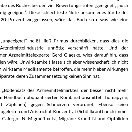
abe des Buches bei den vier Bewertungsstufen „geeignet“, „auch
nig geeignet“. Diese schlechteste Note bekam jedes fünfte der
20 Prozent weggelassen, wäre das Buch so etwas wie eine
„ungeeignet“ heißt, ließ Primus durchblicken, dass dies die
Arzneimittelindustrie unnötig verschärft hätte. Und der
mer Arzneimittelexperte Gerd Glaeske, wies darauf hin, dass
en wäre. Unwirksamkeit lasse sich aber wissenschaftlich nicht
h wirksame Medikamente betroffen, die mehr Nebenwirkungen
räparate, deren Zusammensetzung keinen Sinn hat.
n „Bodensatz des Arzneimittelmarktes, der besser nicht mehr
em Handbuch abqualifizierten Kombinationsmittel Thomapyrin,
und Zäpfchen) gegen Schmerzen verordnet. Ebenso seien
ugeletten und Aristochol-Konzentrat (Schöllkraut) noch immer
e Cafergot N, Migraeflux N, Migräne-Kranit N und Optalidon