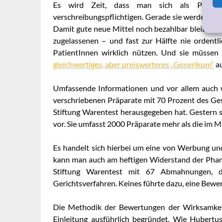
Es wird Zeit, dass man sich als Patient
verschreibungspflichtigen. Gerade sie werden im
Damit gute neue Mittel noch bezahlbar bleiben, m
zugelassenen – und fast zur Hälfte nie ordent
PatientInnen wirklich nützen. Und sie müssen
gleichwertiges, aber preiswerteres „Generikum“
au
Umfassende Informationen und vor allem auch 
verschriebenen Präparate mit 70 Prozent des G
Stiftung Warentest herausgegeben hat. Gestern ste
vor. Sie umfasst 2000 Präparate mehr als die im 
Es handelt sich hierbei um eine von Werbung und
kann man auch am heftigen Widerstand der Pharm
Stiftung Warentest mit 67 Abmahnungen, d
Gerichtsverfahren. Keines führte dazu, eine Bewe
Die Methodik der Bewertungen der Wirksamkeit
Einleitung ausführlich begründet. Wie Hubertu