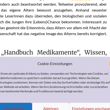
sondern auch beantwortet werden. Teilweise provozierend, aber
 das eigene Altern bewusst anzugehen. Anhand neuester
die LeserInnen dazu überreden, den biologischen und sozialen
auch die Jungen ihre (Lebens)Chance bekommen. Interessant zu
 gewinnt die Erkenntnis, dass Altern vor allem mit Macht der
nschaft hat das negative Image des Alterns bereits korrigiert.
): „Handbuch Medikamente“, Wissen,
eiten, ca. 40,00 €
Cookie-Einstellungen
die 7000 am häufigsten verschriebenen Präparate bewerten.
Ihnen ein optimales Erlebnis zu bieten, verwenden wir Technologien wie Cookies, um
 Medikament gegen meinen Bluthochdruck, das mir die Ärztin
äteinformationen zu speichern und/oder darauf zuzugreifen. Wenn Sie diesen
hnologien zustimmen, können wir Daten wie das Surfverhalten oder eindeutige IDs auf
as gewohnte, das aber viel teurer ist?“ Oder: „Wieso will mir der
ser Website verarbeiten. Wenn Sie Ihre Zustimmung nicht erteilen oder zurückziehen,
 verordnen?“ Auf solche und viele andere Fragen rund ums
nen bestimmte Merkmale und Funktionen beeinträchtigt werden.
“ ausführliche und wissenschaftlich begründete und dabei
Akzeptieren
Ablehnen
Einstellungen anschau