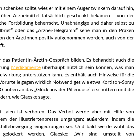
h schenken sollte, wies er mit einem Augenzwinkern darauf hin,
 über Arzneimittel tatsächlich geschenkt bekämen – von der
iche Fortbildung beherrscht. Unabhängige und daher selbst zu
lbrief“ oder das „Arznei-Telegramm“ sehe man in den Praxen
von den ÄrztInnen positiv aufgenommen worden, auch von der
ft.
ür das PatientIn-ÄrztIn-Gespräch bilden. Es behandelt auch die
örung
Medikamente
überhaupt nützlich sein können, was man
telwirkung unterstützen kann. Es enthält auch Hinweise für die
r Vorurteile gegen wirklich Notwendiges wie etwa Kortison-Spray
lauben an das „Glück aus der Pillendose“ erschüttern und die
ern, wie Glaeske sagte.
i Laien ist verboten. Das Verbot werde aber mit Hilfe von
llem der Illustriertenpresse umgangen; außerdem, indem die
bsthilfebewegung eingedrungen sei. Und bald werde wohl das
 gelockert werden. Glaeske: „Wir sind umstellt von