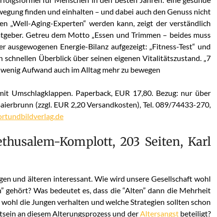
egung finden und einhalten – und dabei auch den Genuss nicht
n „Well-Aging-Experten“ werden kann, zeigt der verständlich
ratgeber. Getreu dem Motto „Essen und Trimmen – beides muss
er ausgewogenen Energie-Bilanz aufgezeigt: „Fitness-Test“ und
schnellen Überblick über seinen eigenen Vitalitätszustand. „7
it wenig Aufwand auch im Alltag mehr zu bewegen
 mit Umschlagklappen. Paperback, EUR 17,80. Bezug: nur über
ierbrunn (zzgl. EUR 2,20 Versandkosten), Tel. 089/74433-270,
rtundbildverlag.de
thusalem-Komplott, 203 Seiten, Karl
igen und älteren interessant. Wie wird unsere Gesellschaft wohl
” gehört? Was bedeutet es, dass die “Alten” dann die Mehrheit
 wohl die Jungen verhalten und welche Strategien sollten schon
tsein an diesem Alterungsprozess und der
Altersangst
beteiligt?