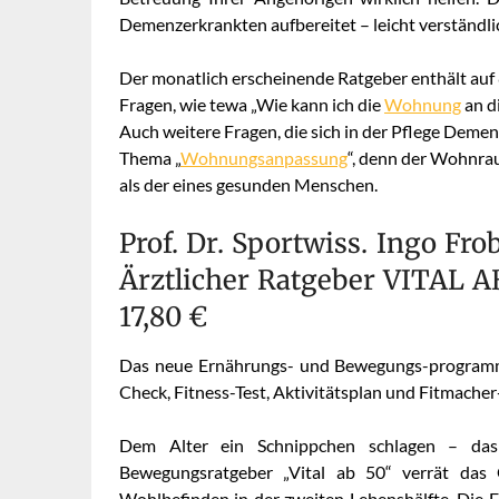
Demenzerkrankten aufbereitet – leicht verständli
Der monatlich erscheinende Ratgeber enthält auf 
Fragen, wie tewa „Wie kann ich die
Wohnung
an d
Auch weitere Fragen, die sich in der Pflege Deme
Thema „
Wohnungsanpassung
“, denn der Wohnra
als der eines gesunden Menschen.
Prof. Dr. Sportwiss. Ingo Fro
Ärztlicher Ratgeber VITAL AB 
17,80 €
Das neue Ernährungs- und Bewegungs-programm m
Check, Fitness-Test, Aktivitätsplan und Fitmacher
Dem Alter ein Schnippchen schlagen – das
Bewegungsratgeber „Vital ab 50“ verrät das 
Wohlbefinden in der zweiten Lebenshälfte. Die E