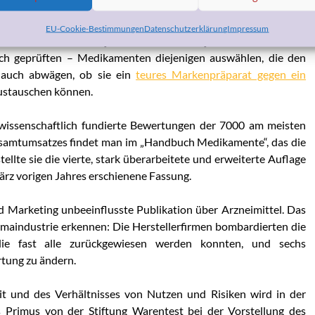
In besser über Arzneimittel informier, auch über die
mer teurer: Im Durchschnitt kostet eine Packung rund 60 Mark.
EU-Cookie-Bestimmungen
Datenschutzerklärung
Impressum
üssen die ÄrztInnen jetzt kritischer denn je unter allen 45 000
lich geprüften – Medikamenten diejenigen auswählen, die den
 auch abwägen, ob sie ein
teures Markenpräparat gegen ein
stauschen können.
wissenschaftlich fundierte Bewertungen der 7000 am meisten
esamtumsatzes findet man im „Handbuch Medikamente“, das die
llte sie die vierte, stark überarbeitete und erweiterte Auflage
März vorigen Jahres erschienene Fassung.
 Marketing unbeeinflusste Publikation über Arzneimittel. Das
aindustrie erkennen: Die Herstellerfirmen bombardierten die
ie fast alle zurückgewiesen werden konnten, und sechs
rtung zu ändern.
 und des Verhältnisses von Nutzen und Risiken wird in der
s Primus von der Stiftung Warentest bei der Vorstellung des