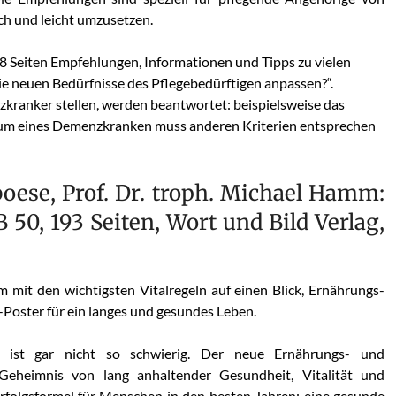
ch und leicht umzusetzen.
8 Seiten Empfehlungen, Informationen und Tipps zu vielen
ie neuen Bedürfnisse des Pflegebedürftigen anpassen?“.
nzkranker stellen, werden beantwortet: beispielsweise das
um eines Demenzkranken muss anderen Kriterien entsprechen
boese, Prof. Dr. troph. Michael Hamm:
50, 193 Seiten, Wort und Bild Verlag,
it den wichtigsten Vitalregeln auf einen Blick, Ernährungs-
-Poster für ein langes und gesundes Leben.
 ist gar nicht so schwierig. Der neue Ernährungs- und
Geheimnis von lang anhaltender Gesundheit, Vitalität und
rfolgsformel für Menschen in den besten Jahren: eine gesunde