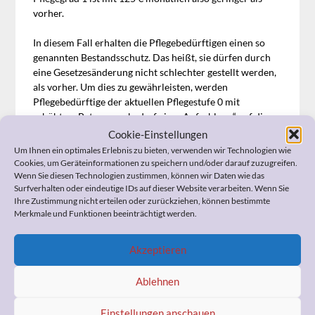
vorher.
In diesem Fall erhalten die Pflegebedürftigen einen so
genannten Bestandsschutz. Das heißt, sie dürfen durch
eine Gesetzesänderung nicht schlechter gestellt werden,
als vorher. Um dies zu gewährleisten, werden
Pflegebedürftige der aktuellen Pflegestufe 0 mit
erhöhtem Betreuungsbedarf eine „Aufzahlung“ auf die
ihnen zustehende Leistung, bis zum Betrag von 208 €
Cookie-Einstellungen
erhalten.
Um Ihnen ein optimales Erlebnis zu bieten, verwenden wir Technologien wie
Sobald sie jedoch den Betrag von 208 € mit den üblichen
Cookies, um Geräteinformationen zu speichern und/oder darauf zuzugreifen.
Leistungen der Pflegekasse erreichen bzw. überschreiten,
Wenn Sie diesen Technologien zustimmen, können wir Daten wie das
Surfverhalten oder eindeutige IDs auf dieser Website verarbeiten. Wenn Sie
fällt der Bestandsschutz und damit auch die Aufzahlung
Ihre Zustimmung nicht erteilen oder zurückziehen, können bestimmte
weg.
Merkmale und Funktionen beeinträchtigt werden.
Akzeptieren
Ablehnen
2 thoughts on “
Frage zu
Einstellungen anschauen