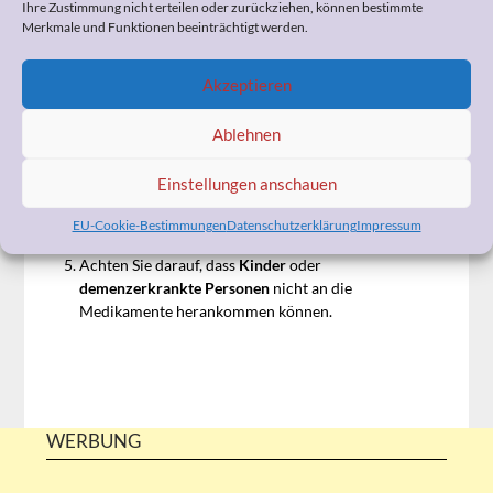
Ihre Zustimmung nicht erteilen oder zurückziehen, können bestimmte
mindestens einmal im Jahr
. Achten Sie dabei auf das
Merkmale und Funktionen beeinträchtigt werden.
Haltbarkeitsdatum. Abgelaufene Medikamente
sollten Sie entsorgen.
Entsorgen Sie angebrochene
Augentropfen
Akzeptieren
spätestens 4 Wochen nach dem Anbruch
. Am besten
schreiben Sie das Öffnungsdatum auf das Etikett.
Ablehnen
Achten Sie darauf, dass Ihre Medikamente
vor
Wärme, Licht
und
Feuchtigkeit
geschützt sind.
Einstellungen anschauen
Bewahren
Sie Ihre Hausapotheke z. B.
einem Schrank
oder eine Kiste im
kühlen
Schlafzimmer
oder im
Flur
EU-Cookie-Bestimmungen
Datenschutzerklärung
Impressum
auf.
Achten Sie darauf, dass
Kinder
oder
demenzerkrankte Personen
nicht an die
Medikamente herankommen können.
WERBUNG