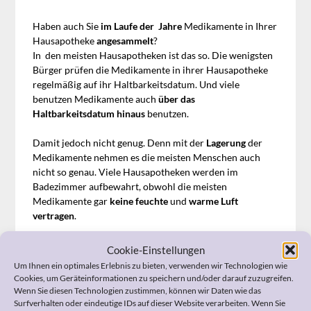
Haben auch Sie
im Laufe der Jahre
Medikamente in Ihrer
Hausapotheke
angesammelt
?
In den meisten Hausapotheken ist das so. Die wenigsten
Bürger prüfen die Medikamente in ihrer Hausapotheke
regelmäßig auf ihr Haltbarkeitsdatum. Und viele
benutzen Medikamente auch
über das
Haltbarkeitsdatum hinaus
benutzen.
Damit jedoch nicht genug. Denn mit der
Lagerung
der
Medikamente nehmen es die meisten Menschen auch
nicht so genau. Viele Hausapotheken werden im
Badezimmer aufbewahrt, obwohl die meisten
Medikamente gar
keine feuchte
und
warme Luft
vertragen
.
Wenn Sie aber die nachfolgenden Tipps im Umgang mit
Cookie-Einstellungen
Ihrer Hausapotheke, beachten, haben Sie im Notfall alles
Um Ihnen ein optimales Erlebnis zu bieten, verwenden wir Technologien wie
parat:
Cookies, um Geräteinformationen zu speichern und/oder darauf zuzugreifen.
Wenn Sie diesen Technologien zustimmen, können wir Daten wie das
Überprüfen
Sie den Inhalt Ihrer Hausapotheke
Surfverhalten oder eindeutige IDs auf dieser Website verarbeiten. Wenn Sie