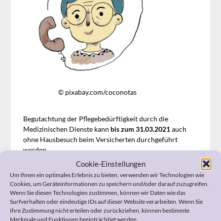
© pixabay.com/coconotas
Begutachtung der Pflegebedürftigkeit durch die
Medizinischen Dienste kann
bis zum 31.03.2021
auch
ohne Hausbesuch beim Versicherten durchgeführt
werden.
Cookie-Einstellungen
Voraussetzung für die
telefonische Begutachtun
g oder
Um Ihnen ein optimales Erlebnis zu bieten, verwenden wir Technologien wie
Begutachtung nach Aktenlage ist
ab dem 01.10.2020
Cookies, um Geräteinformationen zu speichern und/oder darauf zuzugreifen.
allerdings, dass der Medizinische Dienst ein zu hohes
Wenn Sie diesen Technologien zustimmen, können wir Daten wie das
Ansteckungsrisiko beim Pflegebedürftigen oder dem
Surfverhalten oder eindeutige IDs auf dieser Website verarbeiten. Wenn Sie
Ihre Zustimmung nicht erteilen oder zurückziehen, können bestimmte
Gutachter mit dem Coronavirus sieht.
Merkmale und Funktionen beeinträchtigt werden.