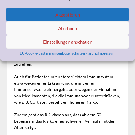
Das heißt aber auch, dass wenn Sie oder Ihr Hausarzt ein
zu hohes Ansteckungsrisiko sehen, Sie dies dem
Akzeptieren
medizinischen Dienst mitteilen müssen.
Ein besonderes Risiko, sich mit COVID-19 zu infizieren,
Ablehnen
liegt laut
Robert-Koch-Insitut (RKI)
vor allem bei
Personen vor, die an z. B. Herzkreislauferkrankungen,
Einstellungen anschauen
Diabetes, Erkrankungen des Atmungssystems, der Leber,
der Niere, Krebserkrankungen leiden, oder bei denen
EU-Cookie-Bestimmungen
Datenschutzerklärung
Impressum
Faktoren wie Adipositas (Fettleibigkeit) und Rauchen
zutreffen.
Auch für Patienten mit unterdrücktem Immunsystem
etwa wegen einer Erkrankung, die mit einer
Immunschwäche einhergeht, oder wegen der Einnahme
von Medikamenten, die die Immunabwehr unterdrücken,
wie z. B. Cortison, besteht ein höheres Risiko.
Zudem geht das RKI davon aus, dass ab dem 50.
Lebensjahr das Risiko eines schweren Verlaufs mit dem
Alter steigt.