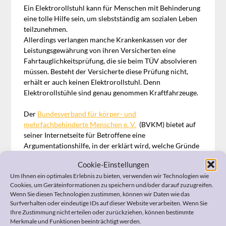
Ein Elektrorollstuhl kann für Menschen mit Behinderung
eine tolle Hilfe sein, um slebstständig am sozialen Leben
teilzunehmen.
Allerdings verlangen manche Krankenkassen vor der
Leistungsgewährung von ihren Versicherten eine
Fahrtauglichkeitsprüfung, die sie beim TÜV absolvieren
müssen. Besteht der Versicherte diese Prüfung nicht,
erhält er auch keinen Elektrorollstuhl. Denn
Elektrorollstühle sind genau genommen Kraftfahrzeuge.
Der
Bundesverband für körper- und
mehrfachbehinderte Menschen e. V.
(BVKM) bietet auf
seiner Internetseite für Betroffene eine
Argumentationshilfe, in der erklärt wird, welche Gründe
gegen eine Begutachtung durch den TÜV angeführt
Cookie-Einstellungen
werden können.
Um Ihnen ein optimales Erlebnis zu bieten, verwenden wir Technologien wie
Cookies, um Geräteinformationen zu speichern und/oder darauf zuzugreifen.
Tipp:
Die Argumentationshilfe können Sie unter dem
Wenn Sie diesen Technologien zustimmen, können wir Daten wie das
nachfolgenden Link direkt von der Seite des BVKM
Surfverhalten oder eindeutige IDs auf dieser Website verarbeiten. Wenn Sie
herunterladen:
Argumentationshilfe gegen die TÜV-
Ihre Zustimmung nicht erteilen oder zurückziehen, können bestimmte
Prüfung bei der Versorgung mit einem Elektrorollstuhl
Merkmale und Funktionen beeinträchtigt werden.