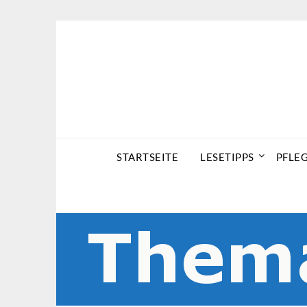
Skip
to
content
STARTSEITE
LESETIPPS
PFLE