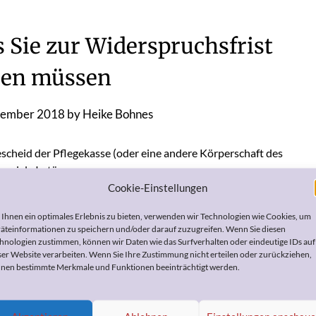
 Sie zur Widerspruchsfrist
sen müssen
vember 2018
by
Heike Bohnes
scheid der Pflegekasse (oder eine andere Körperschaft des
s viele Irrtümer.
ist sei 4 Wochen.
Cookie-Einstellungen
um Nachteil des Widerspruchberechtigten!
Ihnen ein optimales Erlebnis zu bieten, verwenden wir Technologien wie Cookies, um
äteinformationen zu speichern und/oder darauf zuzugreifen. Wenn Sie diesen
rägt
immer 1 Monat
. So steht es auch in der vorgeschriebenen
hnologien zustimmen, können wir Daten wie das Surfverhalten oder eindeutige IDs auf
n muss.
ser Website verarbeiten. Wenn Sie Ihre Zustimmung nicht erteilen oder zurückziehen,
nen bestimmte Merkmale und Funktionen beeinträchtigt werden.
lbelehrung vergessen, verlängert sich die Widerspruchsfrist. In