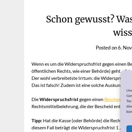
Schon gewusst? Was
wis
Posted on
6. No
Wenn es um die Widerspruchsfrist gegen einen Be
öffentlichen Rechts, wie einer Behörde) geht, gibt e
Der wohl verbreitetste Irrtum: die Widerspruchsfr
Das ist falsch! Zudem ist eine solche Auskunft z
Um 
Ger
Die
Widerspruchsfrist
gegen einen
Bescheid
bet
Tec
Rechtsmittelbelehrung, die der Bescheid enthalte
die
kön
Tipp:
Hat die Kasse (oder Behörde) die Rechtsmitte
diesem Fall beträgt die Widerspruchsfrist 1 Jahr.