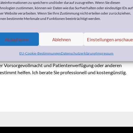
äteinformationen zu speichern und/oder darauf zuzugreifen. Wenn Sie diesen
hnologien zustimmen, können wir Daten wie das Surfverhalten oder eindeutige IDs auf
ser Website verarbeiten. Wenn Sie Ihre Zustimmung nicht erteilen oder zurückziehen,
che: Andreas Scheuer
nen bestimmte Merkmale und Funktionen beeinträchtigt werden.
 Juni 2018
by
Heike Bohnes
Akzeptieren
Ablehnen
Einstellungen anschau
EU-Cookie-Bestimmungen
Datenschutzerklärung
Impressum
tufung, zur Organisation der häuslichen Pflege, zum Umgang
er Vorsorgevollmacht und Patientenverfügung oder anderen
stimmt helfen. Ich berate Sie professionell und kostengünstig.