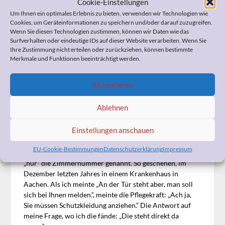
Cookie-Einstellungen
zu desinfizieren – ins nächste Patientenzimmer. Das
Um Ihnen ein optimales Erlebnis zu bieten, verwenden wir Technologien wie
Essen wird ebenfalls ohne jede Schutzmaßnahme ins
Cookies, um Geräteinformationen zu speichern und/oder darauf zuzugreifen.
Zimmer gebracht. Dann werden die nächsten Mahlzeiten
Wenn Sie diesen Technologien zustimmen, können wir Daten wie das
von der gleichen Person direkt weiter verteilt – an die
Surfverhalten oder eindeutige IDs auf dieser Website verarbeiten. Wenn Sie
nicht infizierten Patienten…
Ihre Zustimmung nicht erteilen oder zurückziehen, können bestimmte
Als ahnungsloser Besucher wird man auch nicht
Merkmale und Funktionen beeinträchtigt werden.
aufgeklärt, welche (Hygiene-)Regeln zu beachten sind.
Schon mehrfach habe ich dies so erlebt. Mir sieht man
Akzeptieren
schließlich nicht an, ob ich Angehöriger oder Besucher
bin und schon gar nicht, dass ich mich auskenne und die
Ablehnen
Hygieneregeln kenne und anwende.
Einstellungen anschauen
Was für ein Witz, wenn an der Tür des Patientenzimmers
steht: „Bitte beim Personal melden“ und wenn man nach
EU-Cookie-Bestimmungen
Datenschutzerklärung
Impressum
dem entsprechenden Patienten fragt, bekommt man
„nur“ die Zimmernummer genannt. So geschehen, im
Dezember letzten Jahres in einem Krankenhaus in
Aachen. Als ich meinte „An der Tür steht aber, man soll
sich bei Ihnen melden.“, meinte die Pflegekraft: „Ach ja,
Sie müssen Schutzkleidung anziehen.“ Die Antwort auf
meine Frage, wo ich die fände: „Die steht direkt da