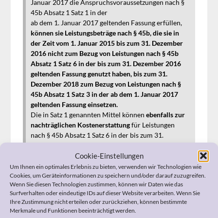
Januar 2017 die Anspruchsvoraussetzungen nach §
45b Absatz 1 Satz 1 in der
ab dem 1. Januar 2017 geltenden Fassung erfüllen,
können sie Leistungsbeträge nach § 45b, die sie in
der Zeit vom 1. Januar 2015 bis zum 31. Dezember
2016 nicht zum Bezug von Leistungen nach § 45b
Absatz 1 Satz 6 in der bis zum 31. Dezember 2016
geltenden Fassung genutzt haben, bis zum 31.
Dezember
2018
zum Bezug von Leistungen nach §
45b Absatz 1 Satz 3 in der ab dem 1. Januar 2017
geltenden Fassung einsetzen.
Die in Satz 1 genannten Mittel können
ebenfalls zur
nachträglichen Kostenerstattung
für Leistungen
nach § 45b Absatz 1 Satz 6 in der bis zum 31.
Dezember 2016 geltenden Fassung genutzt werden,
die von den Anspruchsberechtigten in der Zeit vom
Cookie-Einstellungen
1. Januar 2015 bis zum 31. Dezember 2016 bezogen
Um Ihnen ein optimales Erlebnis zu bieten, verwenden wir Technologien wie
worden sind.
Cookies, um Geräteinformationen zu speichern und/oder darauf zuzugreifen.
Wenn Sie diesen Technologien zustimmen, können wir Daten wie das
Die Kostenerstattung nach Satz 2 ist bis zum Ablauf
Surfverhalten oder eindeutige IDs auf dieser Website verarbeiten. Wenn Sie
des 31. Dezember 2018 zu beantragen. Dem Antrag
Ihre Zustimmung nicht erteilen oder zurückziehen, können bestimmte
sind entsprechende Belege über entstandene
Merkmale und Funktionen beeinträchtigt werden.
Eigenbelastungen im Zusammenhang mit der