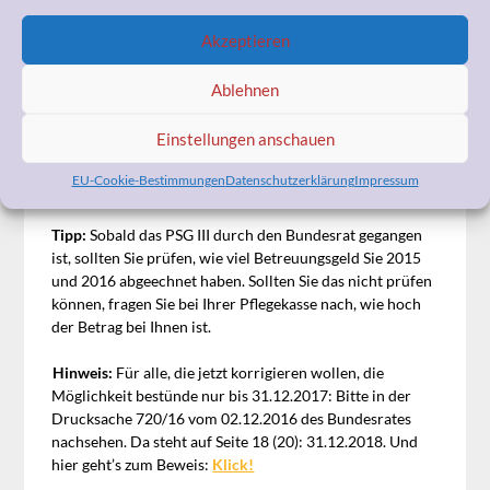
Inanspruchnahme
Akzeptieren
der bezogenen Leistungen beizufügen.
Ablehnen
Am 16.12.2016 werden wir genau wissen, ob diese
Regelung tatsächlich Eingang ins Gesetz findet.
Einstellungen anschauen
Allerdings ist sie durch die Lesung am 01.12.2016
gegangen, was dafür spricht, dass § 144 Absatz 3 SGB XI
EU-Cookie-Bestimmungen
Datenschutzerklärung
Impressum
wie oben zitiert übernommen wird.
Tipp:
Sobald das PSG III durch den Bundesrat gegangen
ist, sollten Sie prüfen, wie viel Betreuungsgeld Sie 2015
und 2016 abgeechnet haben. Sollten Sie das nicht prüfen
können, fragen Sie bei Ihrer Pflegekasse nach, wie hoch
der Betrag bei Ihnen ist.
Hinweis:
Für alle, die jetzt korrigieren wollen, die
Möglichkeit bestünde nur bis 31.12.2017: Bitte in der
Drucksache 720/16 vom 02.12.2016 des Bundesrates
nachsehen. Da steht auf Seite 18 (20): 31.12.2018. Und
hier geht’s zum Beweis:
Klick!