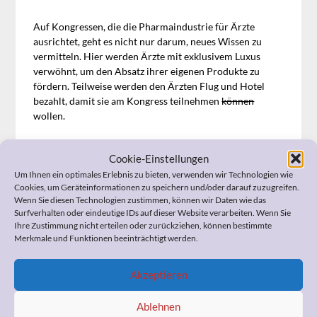
Auf Kongressen, die die Pharmaindustrie für Ärzte
ausrichtet, geht es nicht nur darum, neues Wissen zu
vermitteln. Hier werden Ärzte mit exklusivem Luxus
verwöhnt, um den Absatz ihrer eigenen Produkte zu
fördern. Teilweise werden den Ärzten Flug und Hotel
bezahlt, damit sie am Kongress teilnehmen
können
wollen.
Es geht nicht darum, etwa die Ursachen für
Cookie-Einstellungen
Krebserkrankungen zu bekämpfen. Es geht darum, Gekd
Um Ihnen ein optimales Erlebnis zu bieten, verwenden wir Technologien wie
an oder mit der Erkrankung zu verdienen. So kostet etwa
Cookies, um Geräteinformationen zu speichern und/oder darauf zuzugreifen.
1 Kapsel eines aus England importierten Wirkstoffs nur
Wenn Sie diesen Technologien zustimmen, können wir Daten wie das
ein Hundertstel von dem, in Deutschland vertriebenen
Surfverhalten oder eindeutige IDs auf dieser Website verarbeiten. Wenn Sie
beinahe identischen Wirkstoff.
Ihre Zustimmung nicht erteilen oder zurückziehen, können bestimmte
Merkmale und Funktionen beeinträchtigt werden.
Tipp:
Schauen Sie sich den Beitrag von Frontal 21 an.
Zwar ist der Beitrag aus dem Herbst 2009, aber er ist
Akzeptieren
nicht weniger aktuell als damals. Denn heute finden Sie
im Preisverzeichnis von Krebsmedikamenten
Ablehnen
überwiegend das (ungefähr 100fach) teurere