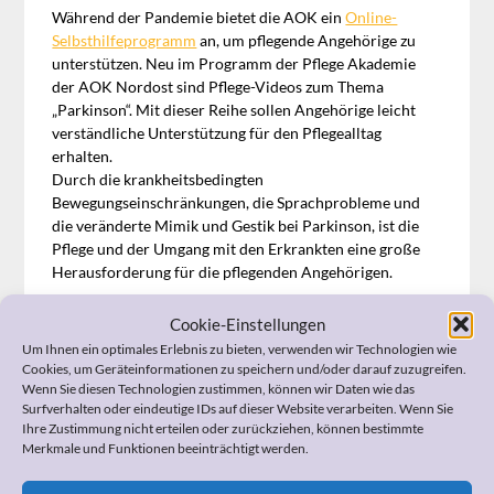
Während der Pandemie bietet die AOK ein
Online-
Selbsthilfeprogramm
an, um pflegende Angehörige zu
unterstützen. Neu im Programm der Pflege Akademie
der AOK Nordost sind Pflege-Videos zum Thema
„Parkinson“. Mit dieser Reihe sollen Angehörige leicht
verständliche Unterstützung für den Pflegealltag
erhalten.
Durch die krankheitsbedingten
Bewegungseinschränkungen, die Sprachprobleme und
die veränderte Mimik und Gestik bei Parkinson, ist die
Pflege und der Umgang mit den Erkrankten eine große
Herausforderung für die pflegenden Angehörigen.
Die Pflegefilme der AOK-Akademie informieren die
Cookie-Einstellungen
pflegenden Angehörigen darüber, wie sie die
Um Ihnen ein optimales Erlebnis zu bieten, verwenden wir Technologien wie
Parkinsonerkrankten unterstützen können.
Cookies, um Geräteinformationen zu speichern und/oder darauf zuzugreifen.
Wenn Sie diesen Technologien zustimmen, können wir Daten wie das
Surfverhalten oder eindeutige IDs auf dieser Website verarbeiten. Wenn Sie
Hinweis:
Klicken Sie hier:
Pflege-Video-Reihe Parkinson
Ihre Zustimmung nicht erteilen oder zurückziehen, können bestimmte
Merkmale und Funktionen beeinträchtigt werden.
Wenn Sie Fragen zum Widerspruch, zur