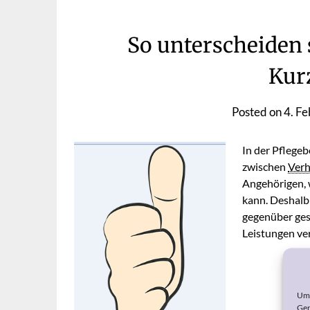
So unterscheiden
Kur
Posted on
4. F
In der Pflegeb
zwischen
Verh
Angehörigen, w
kann. Deshalb 
gegenüber gest
Leistungen ver
Um 
Ger