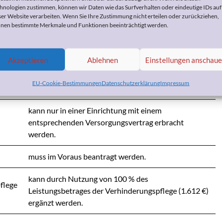
hnologien zustimmen, können wir Daten wie das Surfverhalten oder eindeutige IDs auf
ser Website verarbeiten. Wenn Sie Ihre Zustimmung nicht erteilen oder zurückziehen,
nen bestimmte Merkmale und Funktionen beeinträchtigt werden.
Kurzzeitpflege
kann nur vollstationär (in einem Pflegeheim oder
Akzeptieren
Ablehnen
Einstellungen anschau
ähnlicher Einrichtung, unter bestimmten
n.
Voraussetzungen auch in einer
EU-Cookie-Bestimmungen
Datenschutzerklärung
Impressum
Rehabilitationseinrichtung) erbracht werden.
kann nur in einer Einrichtung mit einem
entsprechenden Versorgungsvertrag erbracht
werden.
muss im Voraus beantragt werden.
kann durch Nutzung von 100 % des
flege
Leistungsbetrages der Verhinderungspflege (1.612 €)
ergänzt werden.