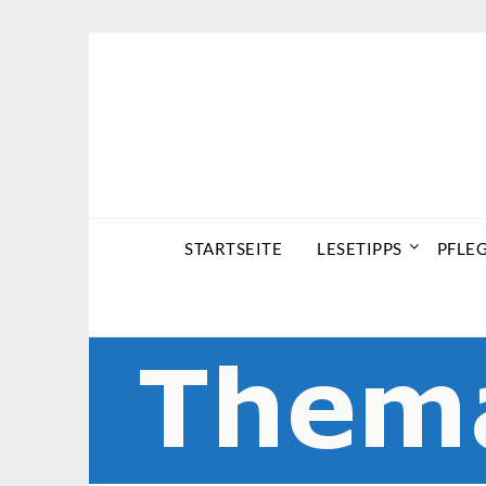
Skip
to
content
STARTSEITE
LESETIPPS
PFLE