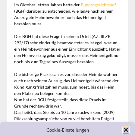
Im Oktober letzten Jahres hatte der
Bundesgerichtshof
(BGH) darüber zu entscheiden, wie lange nach seinem
Auszug ein Heimbewohner noch das Heimentgelt
bezahlen muss.
Der BGH hat diese Frage in seinem Urteil (AZ: III ZR
292/17) sehr eindeutig beantwortete: es ist egal, warum
ein Heimbewohner aus einer Einrichtung auszieht. Hat er
den Heimvertrag gekündigt, muss er das Heimentgelt nur
noch bis zum Tag seines Auszuges bezahlen.
Die bisherige Praxis sah es vor, dass der Heimbewohner
auch nach seinem Auszug, das Heimentgelt während der
Kündigungsfrist zahlen muss, zumindest, bis das Heim
den Platz neu belegen konnte.
Nun hat der BGH festgestellt, dass diese Praxis im
Grunde rechtswidrig war.
Das heißt, dass Sie bis zu 10 Jahre rückwirkend (2009)
Rückzahlungsansprüche von zu viel bezahltem Entgelt
geltend machen können. Dies ist darin begründet, dass
Cookie-Einstellungen
die gesetzliche Verjährungsfrist von drei Jahren (
§ 195