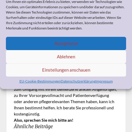
Um Ihnen ein optimales Erlebnis zu bieten, verwenden wir Technologien wie
BGB
) erst am 01.01.2019 begonnen hat, da Ansprüche
Cookies, um Geräteinformationen zu speichern und/oder darauf zuzugreifen.
immer erst 10 Jahre nach ihrer Entstehung verjähren (
§
Wenn Sie diesen Technologien zustimmen, können wir Daten wie das
199 Absatz 4 BGB
).
Surfverhalten oder eindeutige IDs auf dieser Website verarbeiten. Wenn Sie
Ihre Zustimmung nicht erteilen oder zurückziehen, können bestimmte
Tipp:
Das Urteil finden Sie unter dem folgenden Link im
Merkmale und Funktionen beeinträchtigt werden.
Volltext:
AZ: III ZR 292/17
Akzeptieren
Ablehnen
Einstellungen anschauen
Wenn Sie Fragen zum Widerspruch, zur
EU-Cookie-Bestimmungen
Datenschutzerklärung
Impressum
Pflegeeinstufung, zur Organisation der häuslichen Pflege,
zum Umgang mit Ihrem demenzerkrankten Angehörigen,
zu Ihrer Vorsorgevollmacht und Patientenverfügung
oder anderen pflegerelevanten Themen haben, kann ich
Ihnen bestimmt helfen. Ich berate Sie professionell und
kostengünstig.
Also, sprechen Sie mich bitte an!
Ähnliche Beiträge