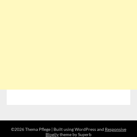
©2026 Thema Pflege
| Built using WordPress and
Responsive
Blogily
theme by Superb