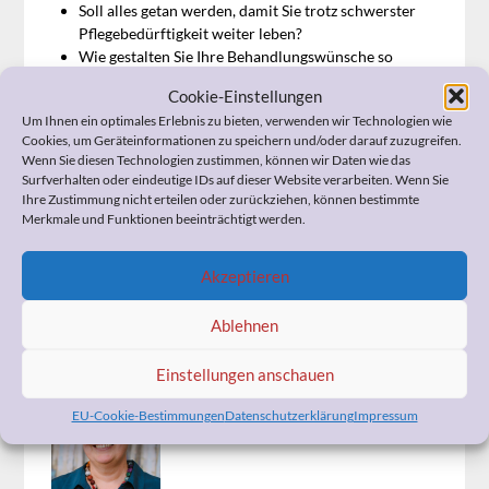
Soll alles getan werden, damit Sie trotz schwerster
Pflegebedürftigkeit weiter leben?
Wie gestalten Sie Ihre Behandlungswünsche so
konkret, dass Ihre Verfügung auch umgesetzt werden
Cookie-Einstellungen
kann?
Um Ihnen ein optimales Erlebnis zu bieten, verwenden wir Technologien wie
Cookies, um Geräteinformationen zu speichern und/oder darauf zuzugreifen.
Diese und andere Fragen werden mit einer
Wenn Sie diesen Technologien zustimmen, können wir Daten wie das
Patientenverfügung beantwortet. Und wie Sie die für Sie
Surfverhalten oder eindeutige IDs auf dieser Website verarbeiten. Wenn Sie
passenden Antworten finden, erfahren Sie in der
Ihre Zustimmung nicht erteilen oder zurückziehen, können bestimmte
„Fragestunde Patientenverfügung“ .
Merkmale und Funktionen beeinträchtigt werden.
Der Eintritt ist kostenlos.
Akzeptieren
Wenn Sie teilnehmen möchten, melden sie sich bitte bis
Ablehnen
zum 18.03.2019 unter der Telefonnummer 0241 88 74
26 4 bei Frau Bohnes an.
Einstellungen anschauen
EU-Cookie-Bestimmungen
Datenschutzerklärung
Impressum