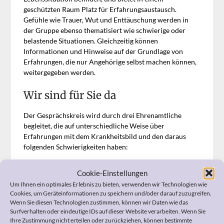
geschützten Raum Platz für Erfahrungsaustausch.
Gefühle wie Trauer, Wut und Enttäuschung werden in
der Gruppe ebenso thematisiert wie schwierige oder
belastende Situationen. Gleichzeitig können
Informationen und Hinweise auf der Grundlage von
Erfahrungen, die nur Angehörige selbst machen können,
weitergegeben werden.
Wir sind für Sie da
Der Gesprächskreis wird durch drei Ehrenamtliche
begleitet, die auf unterschiedliche Weise über
Erfahrungen mit dem Krankheitsbild und den daraus
folgenden Schwierigkeiten haben:
Heike Bohnes
, freiberufliche Pflegeberaterin und
Cookie-Einstellungen
Pflegesachverständige,
care
konzept
pflege
beratung.
Um Ihnen ein optimales Erlebnis zu bieten, verwenden wir Technologien wie
Marita Luxen
, ehemalige Verwaltungsleiterin eines
Cookies, um Geräteinformationen zu speichern und/oder darauf zuzugreifen.
Pflegeheimes und ehrenamtlich tätig in der
Wenn Sie diesen Technologien zustimmen, können wir Daten wie das
Generationsbrücke Deutschland.
Surfverhalten oder eindeutige IDs auf dieser Website verarbeiten. Wenn Sie
Dorothea Spennrath
, langjährige Pflegedienstleitung
Ihre Zustimmung nicht erteilen oder zurückziehen, können bestimmte