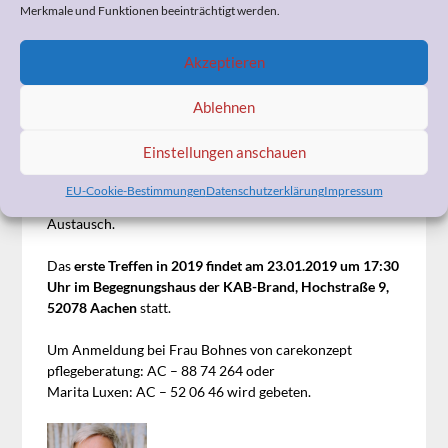
Merkmale und Funktionen beeinträchtigt werden.
in einem Pflegeheim und aktuell in der Betreuung
von Demenzerkrankten tätig.
Akzeptieren
Es werden bei Bedarf auch Fragen zur rechtlichen
Situation im Hinblick auf die Pflegeversicherung und
Ablehnen
zum Betreuungsrecht beantwrtet und diskutiert.
Einstellungen anschauen
Der
Gesprächskreis trifft sich
jeden 4. Mittwoch im
Monat um 17:30 Uhr
im Begegnungshaus der KAB-
EU-Cookie-Bestimmungen
Datenschutzerklärung
Impressum
Brand, Hochstraße 9, 52078 Aachen zum gemeinsamen
Austausch.
Das
erste Treffen in 2019 findet am 23.01.2019 um 17:30
Uhr im Begegnungshaus der KAB-Brand, Hochstraße 9,
52078 Aachen
statt.
Um Anmeldung bei Frau Bohnes von
care
konzept
pflege
beratung: AC – 88 74 264 oder
Marita Luxen: AC – 52 06 46 wird gebeten.