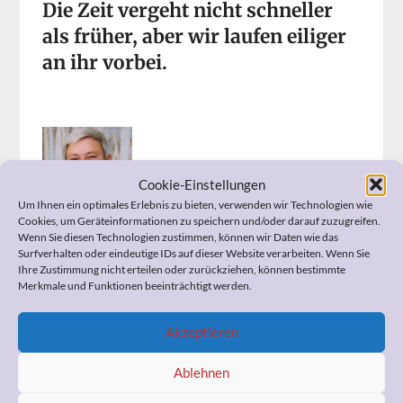
Die Zeit vergeht nicht schneller
als früher, aber wir laufen eiliger
an ihr vorbei.
Cookie-Einstellungen
Um Ihnen ein optimales Erlebnis zu bieten, verwenden wir Technologien wie
Cookies, um Geräteinformationen zu speichern und/oder darauf zuzugreifen.
Wenn Sie Fragen zum Widerspruch, zur
Wenn Sie diesen Technologien zustimmen, können wir Daten wie das
Pflegeeinstufung, zur Organisation der häuslichen Pflege,
Surfverhalten oder eindeutige IDs auf dieser Website verarbeiten. Wenn Sie
zum Umgang mit Ihrem demenzerkrankten Angehörigen,
Ihre Zustimmung nicht erteilen oder zurückziehen, können bestimmte
Merkmale und Funktionen beeinträchtigt werden.
zu Ihrer Vorsorgevollmacht und Patientenverfügung
oder anderen pflegerelevanten Themen haben, kann ich
Ihnen bestimmt helfen. Ich berate Sie professionell und
Akzeptieren
kostengünstig.
Also, sprechen Sie mich bitte an!
Ablehnen
Ähnliche Beiträge