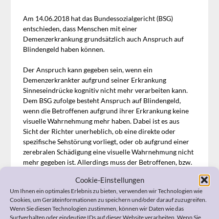
Am 14.06.2018 hat das Bundessozialgericht (BSG)
entschieden, dass Menschen mit einer
Demenzerkrankung grundsätzlich auch Anspruch auf
Blindengeld haben können.
Der Anspruch kann gegeben sein, wenn ein
Demenzerkrankter aufgrund seiner Erkrankung
Sinneseindrücke kognitiv nicht mehr verarbeiten kann.
Dem BSG zufolge besteht Anspruch auf Blindengeld,
wenn die Betroffenen aufgrund ihrer Erkrankung keine
visuelle Wahrnehmung mehr haben. Dabei ist es aus
Sicht der Richter unerheblich, ob eine direkte oder
spezifische Sehstörung vorliegt, oder ob aufgrund einer
zerebralen Schädigung eine visuelle Wahrnehmung nicht
mehr gegeben ist. Allerdings muss der Betroffenen, bzw.
sein Stellvertreter, den Umstand der fehlenden, visuellen
Cookie-Einstellungen
Wahrnehmung beweisen.
Um Ihnen ein optimales Erlebnis zu bieten, verwenden wir Technologien wie
Cookies, um Geräteinformationen zu speichern und/oder darauf zuzugreifen.
Hinweis:
Sie finden das Urteil unter dem Az:
B 9 BL 1/17
Wenn Sie diesen Technologien zustimmen, können wir Daten wie das
R
Surfverhalten oder eindeutige IDs auf dieser Website verarbeiten. Wenn Sie