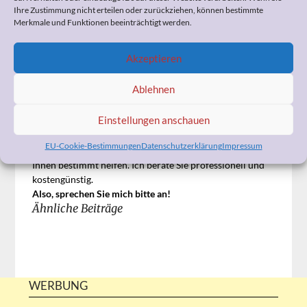
Ihre Zustimmung nicht erteilen oder zurückziehen, können bestimmte
Merkmale und Funktionen beeinträchtigt werden.
Akzeptieren
Ablehnen
Wenn Sie Fragen zum Widerspruch, zur
Pflegeeinstufung, zur Organisation der häuslichen Pflege,
Einstellungen anschauen
zum Umgang mit Ihrem demenzerkrankten Angehörigen,
zu Ihrer Vorsorgevollmacht und Patientenverfügung
EU-Cookie-Bestimmungen
Datenschutzerklärung
Impressum
oder anderen pflegerelevanten Themen haben, kann ich
Ihnen bestimmt helfen. Ich berate Sie professionell und
kostengünstig.
Also, sprechen Sie mich bitte an!
Ähnliche Beiträge
WERBUNG