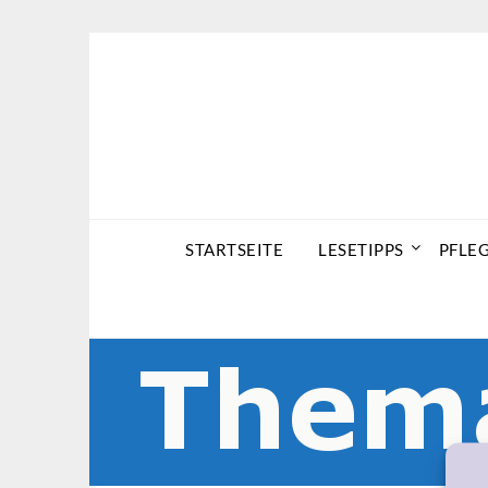
Skip
to
content
STARTSEITE
LESETIPPS
PFLE