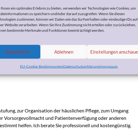
Ihnen ein optimales Erlebnis zu bieten, verwenden wir Technologien wie Cookies, um
äteinformationen zu speichern und/oder darauf zuzugreifen. Wenn Sie diesen
he: Søren Kierkegaard
hnologien zustimmen, können wir Daten wie das Surfverhalten oder eindeutige IDs auf
ser Website verarbeiten. Wenn Sie Ihre Zustimmung nicht erteilen oder zurückziehen,
nen bestimmte Merkmale und Funktionen beeinträchtigt werden.
vember 2018
by
Heike Bohnes
Akzeptieren
Ablehnen
Einstellungen anschau
en nur rückwärts.
.
EU-Cookie-Bestimmungen
Datenschutzerklärung
Impressum
tufung, zur Organisation der häuslichen Pflege, zum Umgang
er Vorsorgevollmacht und Patientenverfügung oder anderen
stimmt helfen. Ich berate Sie professionell und kostengünstig.