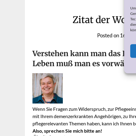
Um 
Ger
Zitat der Woc
Tec
die
kön
Posted on
16. No
Verstehen kann man das Leb
Leben muß man es vorwärts
Wenn Sie Fragen zum Widerspruch, zur Pflegeeins
mit Ihrem demenzerkrankten Angehörigen, zu Ihr
pflegerelevanten Themen haben, kann ich Ihnen be
Also, sprechen Sie mich bitte an!