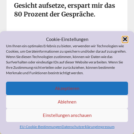
Gesicht aufsetze, erspart mir das
80 Prozent der Gespräche.
Wenn Sie Fragen zum Widerspruch, zur
Pflegeeinstufung, zur Organisation der häuslichen Pflege,
Cookie-Einstellungen
zum Umgang mit Ihrem demenzerkrankten Angehörigen,
Um Ihnen ein optimales Erlebnis zu bieten, verwenden wir Technologien wie
zu Ihrer Vorsorgevollmacht und Patientenverfügung
Cookies, um Geräteinformationen zu speichern und/oder darauf zuzugreifen.
Wenn Sie diesen Technologien zustimmen, können wir Daten wie das
oder anderen pflegerelevanten Themen haben, kann ich
Surfverhalten oder eindeutige IDs auf dieser Website verarbeiten. Wenn Sie
Ihnen bestimmt helfen. Ich berate Sie professionell und
Ihre Zustimmung nicht erteilen oder zurückziehen, können bestimmte
kostengünstig.
Merkmale und Funktionen beeinträchtigt werden.
Also, sprechen Sie mich bitte an!
Ähnliche Beiträge
Akzeptieren
Ablehnen
Einstellungen anschauen
WERBUNG
EU-Cookie-Bestimmungen
Datenschutzerklärung
Impressum