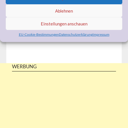
zu Ihrer Vorsorgevollmacht und Patientenverfügung
oder anderen pflegerelevanten Themen haben, kann ich
Ablehnen
Ihnen bestimmt helfen. Ich berate Sie professionell und
kostengünstig.
Einstellungen anschauen
Also, sprechen Sie mich bitte an!
Ähnliche Beiträge
EU-Cookie-Bestimmungen
Datenschutzerklärung
Impressum
WERBUNG