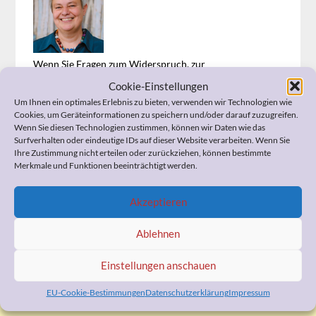
Wenn Sie Fragen zum Widerspruch, zur
Pflegeeinstufung, zur Organisation der häuslichen Pflege,
Cookie-Einstellungen
zum Umgang mit Ihrem demenzerkrankten Angehörigen,
Um Ihnen ein optimales Erlebnis zu bieten, verwenden wir Technologien wie
zu Ihrer Vorsorgevollmacht und Patientenverfügung
Cookies, um Geräteinformationen zu speichern und/oder darauf zuzugreifen.
oder anderen pflegerelevanten Themen haben, kann ich
Wenn Sie diesen Technologien zustimmen, können wir Daten wie das
Ihnen bestimmt helfen. Ich berate Sie professionell und
Surfverhalten oder eindeutige IDs auf dieser Website verarbeiten. Wenn Sie
kostengünstig.
Ihre Zustimmung nicht erteilen oder zurückziehen, können bestimmte
Merkmale und Funktionen beeinträchtigt werden.
Also, sprechen Sie mich bitte an!
Ähnliche Beiträge
Akzeptieren
Ablehnen
WERBUNG
Einstellungen anschauen
EU-Cookie-Bestimmungen
Datenschutzerklärung
Impressum