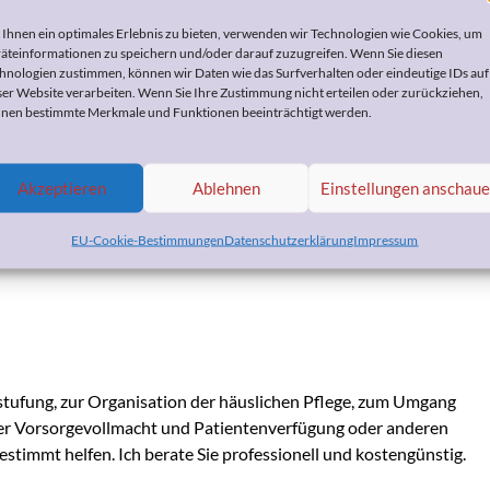
Ihnen ein optimales Erlebnis zu bieten, verwenden wir Technologien wie Cookies, um
äteinformationen zu speichern und/oder darauf zuzugreifen. Wenn Sie diesen
che: Edgar Snowden
hnologien zustimmen, können wir Daten wie das Surfverhalten oder eindeutige IDs auf
ser Website verarbeiten. Wenn Sie Ihre Zustimmung nicht erteilen oder zurückziehen,
nen bestimmte Merkmale und Funktionen beeinträchtigt werden.
März 2018
by
Heike Bohnes
Akzeptieren
Ablehnen
Einstellungen anschau
EU-Cookie-Bestimmungen
Datenschutzerklärung
Impressum
tufung, zur Organisation der häuslichen Pflege, zum Umgang
er Vorsorgevollmacht und Patientenverfügung oder anderen
stimmt helfen. Ich berate Sie professionell und kostengünstig.