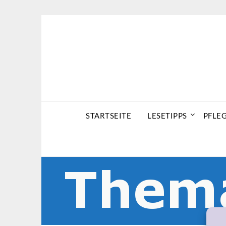
Skip
to
content
STARTSEITE
LESETIPPS
PFLE