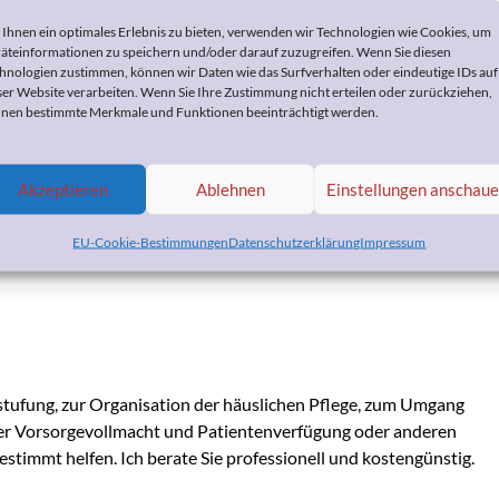
Ihnen ein optimales Erlebnis zu bieten, verwenden wir Technologien wie Cookies, um
äteinformationen zu speichern und/oder darauf zuzugreifen. Wenn Sie diesen
um Karneval von
hnologien zustimmen, können wir Daten wie das Surfverhalten oder eindeutige IDs auf
ser Website verarbeiten. Wenn Sie Ihre Zustimmung nicht erteilen oder zurückziehen,
nen bestimmte Merkmale und Funktionen beeinträchtigt werden.
ebruar 2018
by
Heike Bohnes
Akzeptieren
Ablehnen
Einstellungen anschau
EU-Cookie-Bestimmungen
Datenschutzerklärung
Impressum
tufung, zur Organisation der häuslichen Pflege, zum Umgang
er Vorsorgevollmacht und Patientenverfügung oder anderen
stimmt helfen. Ich berate Sie professionell und kostengünstig.