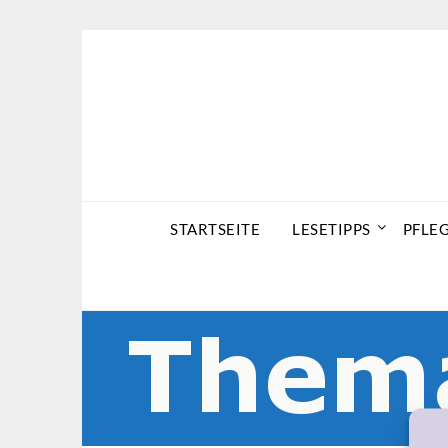
Skip
to
content
STARTSEITE
LESETIPPS
PFLE