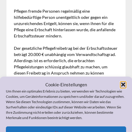
Pflegen fremde Personen regelmäßig eine
hilfebedürftige Person unentgeltlich oder gegen ein
unzureichendes Entgelt, können sie, wenn ihnen für die
Pflege eine Erbschaft hinterlassen wurde, die anfallende
Erbschaftssteuer mindern.
Der gesetzliche Pflegefreibetrag bei der Erbschaftssteuer
beträgt 20.000 € unabhängig vom Verwandtschaftsgrad.
Allerdings ist es erforderlich, die erbrachten
Pflegeleistungen schlüssig glaubhaft zu machen, um
diesen Freibetrag in Anspruch nehmen zu können
(Bundesfinanzhof, Az.: II R 37/12).
Cookie-Einstellungen
Um Ihnen ein optimales Erlebnis zu bieten, verwenden wir Technologien wie
Der Erbschaftssteuerfreibetrag wegen Pflege kann
Cookies, um Geräteinformationen zu speichern und/oder darauf zuzugreifen.
zusätzlich zu den unterschiedlichen Freibeträgen bei der
Wenn Sie diesen Technologien zustimmen, können wir Daten wie das
Erbschaftsteuer- und dem Schenkungsgesetz
Surfverhalten oder eindeutige IDs auf dieser Website verarbeiten. Wenn Sie
beansprucht werden.
Ihre Zustimmung nicht erteilen oder zurückziehen, können bestimmte
Nicht verwandte Personen haben bspw. einen
Merkmale und Funktionen beeinträchtigt werden.
Steuerfreibetrag von 20.000 €. Der darüber
hinausgehende Betrag muss versteuert werden.