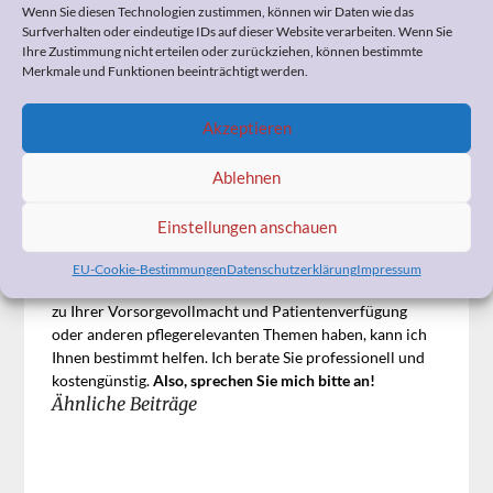
Wenn Sie diesen Technologien zustimmen, können wir Daten wie das
Surfverhalten oder eindeutige IDs auf dieser Website verarbeiten. Wenn Sie
Diese acht Ratgeber können Sie direkt auf der Seite der
Ihre Zustimmung nicht erteilen oder zurückziehen, können bestimmte
Lumia-Stiftung herunterladen, oder unter
Merkmale und Funktionen beeinträchtigt werden.
info@lumiastiftung.de kostenlos bestellen.
Tipp:
Mit dem nachfolgenden Link kommen Sie direkt auf
Akzeptieren
die Ratgeberseite der Stiftung:
www.ratgeber.lumiastiftung.de
Ablehnen
Einstellungen anschauen
Wenn Sie Fragen zum Widerspruch, zur
Pflegeeinstufung, zur Organisation der häuslichen Pflege,
EU-Cookie-Bestimmungen
Datenschutzerklärung
Impressum
zum Umgang mit Ihrem demenzerkrankten Angehörigen,
zu Ihrer Vorsorgevollmacht und Patientenverfügung
oder anderen pflegerelevanten Themen haben, kann ich
Ihnen bestimmt helfen. Ich berate Sie professionell und
kostengünstig.
Also, sprechen Sie mich bitte an!
Ähnliche Beiträge