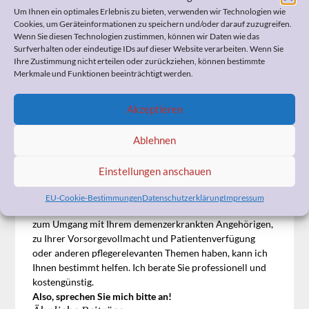
die
Solidargemeinschaft der gesetzlich Versicherten
, die
Um Ihnen ein optimales Erlebnis zu bieten, verwenden wir Technologien wie
die Geschädigten des mehrfachen Millionenbetrugs sind,
Cookies, um Geräteinformationen zu speichern und/oder darauf zuzugreifen.
für einen Richter keine große Rolle spielt.
Wenn Sie diesen Technologien zustimmen, können wir Daten wie das
Surfverhalten oder eindeutige IDs auf dieser Website verarbeiten. Wenn Sie
Ihre Zustimmung nicht erteilen oder zurückziehen, können bestimmte
Aus meiner Sicht müsste das Landgericht Düsseldorf ein
Merkmale und Funktionen beeinträchtigt werden.
Exempel statuieren, damit solche Betrügereien auf
Kosten der Ärmeren dieser Gesellschaft nicht mehr
lukrativ sind.
Akzeptieren
Das jedoch hätte m. E. auch geheißen, keinen Deal
anzubieten, sondern ohne Umschweife mit
Ablehnen
größtmöglicher Härte gegen die Betrüger vorzugehen.
Einstellungen anschauen
Wenn Sie Fragen zum Widerspruch, zur
EU-Cookie-Bestimmungen
Datenschutzerklärung
Impressum
Pflegeeinstufung, zur Organisation der häuslichen Pflege,
zum Umgang mit Ihrem demenzerkrankten Angehörigen,
zu Ihrer Vorsorgevollmacht und Patientenverfügung
oder anderen pflegerelevanten Themen haben, kann ich
Ihnen bestimmt helfen. Ich berate Sie professionell und
kostengünstig.
Also, sprechen Sie mich bitte an!