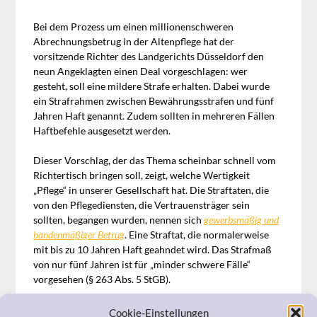
Bei dem Prozess um einen millionenschweren
Abrechnungsbetrug in der Altenpflege hat der
vorsitzende Richter des Landgerichts Düsseldorf den
neun Angeklagten einen Deal vorgeschlagen: wer
gesteht, soll eine mildere Strafe erhalten. Dabei wurde
ein Strafrahmen zwischen Bewährungsstrafen und fünf
Jahren Haft genannt. Zudem sollten in mehreren Fällen
Haftbefehle ausgesetzt werden.
Dieser Vorschlag, der das Thema scheinbar schnell vom
Richtertisch bringen soll, zeigt, welche Wertigkeit
„Pflege“ in unserer Gesellschaft hat. Die Straftaten, die
von den Pflegediensten, die Vertrauensträger sein
sollten, begangen wurden, nennen sich
gewerbsmäßig und
bandenmäßiger Betrug
. Eine Straftat, die normalerweise
mit bis zu 10 Jahren Haft geahndet wird. Das Strafmaß
von nur fünf Jahren ist für „minder schwere Fälle“
vorgesehen (§ 263 Abs. 5 StGB).
Der Vorschlag des Landgerichts Düsseldorf zeigt, dass
Cookie-Einstellungen