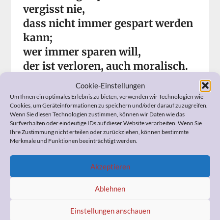
vergisst nie,
dass nicht immer gespart werden
kann;
wer immer sparen will,
der ist verloren, auch moralisch.
Cookie-Einstellungen
Wenn Sie Fragen zum Widerspruch, zur
Um Ihnen ein optimales Erlebnis zu bieten, verwenden wir Technologien wie
Cookies, um Geräteinformationen zu speichern und/oder darauf zuzugreifen.
Pflegeeinstufung, zur Organisation der häuslichen Pflege,
Wenn Sie diesen Technologien zustimmen, können wir Daten wie das
zum Umgang mit Ihrem demenzerkrankten Angehörigen,
Surfverhalten oder eindeutige IDs auf dieser Website verarbeiten. Wenn Sie
zu Ihrer Vorsorgevollmacht und Patientenverfügung
Ihre Zustimmung nicht erteilen oder zurückziehen, können bestimmte
oder anderen pflegerelevanten Themen haben, kann ich
Merkmale und Funktionen beeinträchtigt werden.
Ihnen bestimmt helfen. Ich berate Sie professionell und
kostengünstig.
Akzeptieren
Also, sprechen Sie mich bitte an!
Ähnliche Beiträge
Ablehnen
Einstellungen anschauen