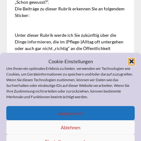
„Schon gewusst?“.
Die Beiträge zu dieser Rubrik erkennen Sie an folgendem
Sticker:
Unter dieser Rubrik werde ich Sie zukünftig über die
Dinge informieren, die im (Pflege-)Alltag oft untergehen
oder auch gar nicht „richtig“ an die Öffentlichkeit
kommen.
Cookie-Einstellungen
Um Ihnen ein optimales Erlebnis zu bieten, verwenden wir Technologien wie
Cookies, um Geräteinformationen zu speichern und/oder darauf zuzugreifen.
Wenn Sie Fragen zum Widerspruch, zur
Wenn Sie diesen Technologien zustimmen, können wir Daten wie das
Pflegeeinstufung, zur Organisation der häuslichen Pflege,
Surfverhalten oder eindeutige IDs auf dieser Website verarbeiten. Wenn Sie
zum Umgang mit Ihrem demenzerkrankten Angehörigen,
Ihre Zustimmung nicht erteilen oder zurückziehen, können bestimmte
zu Ihrer Vorsorgevollmacht und Patientenverfügung
Merkmale und Funktionen beeinträchtigt werden.
oder anderen pflegerelevanten Themen haben, kann ich
Ihnen bestimmt helfen. Ich berate Sie professionell und
Akzeptieren
kostengünstig.
Also, sprechen Sie mich bitte an!
Ablehnen
Ähnliche Beiträge