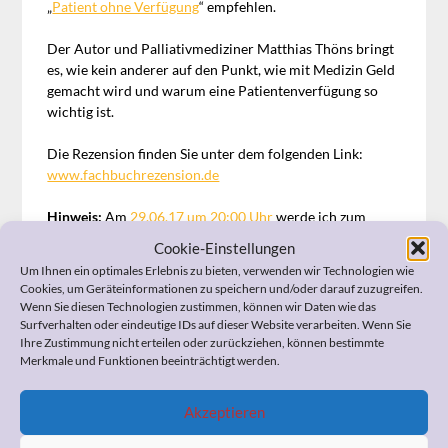
„
Patient ohne Verfügung
“ empfehlen.
Der Autor und Palliativmediziner Matthias Thöns bringt
es, wie kein anderer auf den Punkt, wie mit Medizin Geld
gemacht wird und warum eine Patientenverfügung so
wichtig ist.
Die Rezension finden Sie unter dem folgenden Link:
www.fachbuchrezension.de
Hinweis:
Am
29.06.17 um 20:00 Uhr
werde ich zum
Thema „Patient ohne Verfügung –
Wirtschaftsfaktor
Cookie-Einstellungen
„Patient am Lebensende“ in der
Buchhandlung Franzis
Um Ihnen ein optimales Erlebnis zu bieten, verwenden wir Technologien wie
Hensch
einen Vortrag halten.
Cookies, um Geräteinformationen zu speichern und/oder darauf zuzugreifen.
Wenn Sie diesen Technologien zustimmen, können wir Daten wie das
Surfverhalten oder eindeutige IDs auf dieser Website verarbeiten. Wenn Sie
Wenn Sie Fragen zum Widerspruch, zur
Ihre Zustimmung nicht erteilen oder zurückziehen, können bestimmte
Merkmale und Funktionen beeinträchtigt werden.
Pflegeeinstufung, zur Organisation der häuslichen Pflege,
zum Umgang mit Ihrem demenzerkrankten Angehörigen,
zu Ihrer Vorsorgevollmacht und Patientenverfügung
Akzeptieren
oder anderen pflegerelevanten Themen haben, kann ich
Ihnen bestimmt helfen. Ich berate Sie professionell und