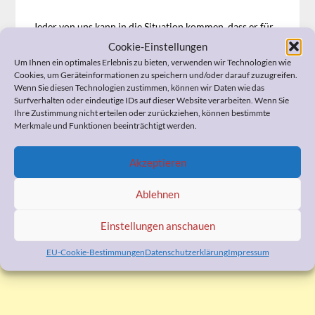
Jeder von uns kann in die Situation kommen, dass er für
einen Angehörigen, sich selbst oder vielleicht auch einen
Cookie-Einstellungen
Nachbarn eine gesetzliche Betreuung beim Gericht
Um Ihnen ein optimales Erlebnis zu bieten, verwenden wir Technologien wie
anregen muss. Unter dem nachfolgenden Link erfahren
Cookies, um Geräteinformationen zu speichern und/oder darauf zuzugreifen.
Sie, wie Sie dabei am besten vorgehen:
Ratgeber
Wenn Sie diesen Technologien zustimmen, können wir Daten wie das
Betreuung
Surfverhalten oder eindeutige IDs auf dieser Website verarbeiten. Wenn Sie
Ihre Zustimmung nicht erteilen oder zurückziehen, können bestimmte
Merkmale und Funktionen beeinträchtigt werden.
Akzeptieren
WERBUNG
Ablehnen
Einstellungen anschauen
EU-Cookie-Bestimmungen
Datenschutzerklärung
Impressum