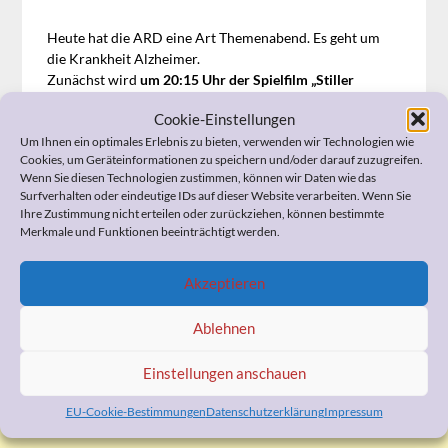
Heute hat die ARD eine Art Themenabend. Es geht um
die Krankheit Alzheimer.
Zunächst wird
um 20:15 Uhr der Spielfilm „Stiller
Abschied“
mit Christiane Hörbiger gezeigt.
Cookie-Einstellungen
Im Anschluss diskutiert Herr Plasberg
ab 21:45 Uhr in
Um Ihnen ein optimales Erlebnis zu bieten, verwenden wir Technologien wie
„Hart aber fair“
mit seinen Gästen ebenfalls das Thema
Cookies, um Geräteinformationen zu speichern und/oder darauf zuzugreifen.
Alzheimer.
Wenn Sie diesen Technologien zustimmen, können wir Daten wie das
Surfverhalten oder eindeutige IDs auf dieser Website verarbeiten. Wenn Sie
Weitere Infos:
Ihre Zustimmung nicht erteilen oder zurückziehen, können bestimmte
Stiller Abschied:
www.daserste.de
Merkmale und Funktionen beeinträchtigt werden.
Hart aber fair:
www.wdr.de
Akzeptieren
Ablehnen
WERBUNG
Einstellungen anschauen
EU-Cookie-Bestimmungen
Datenschutzerklärung
Impressum