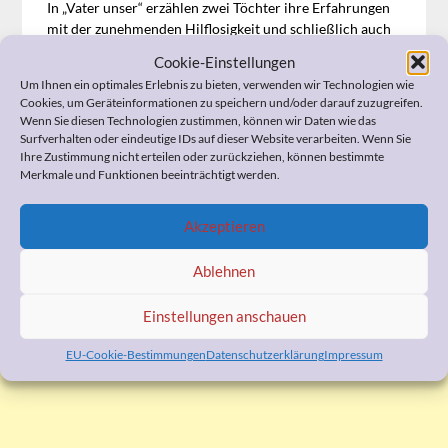
In „Vater unser“ erzählen zwei Töchter ihre Erfahrungen
mit der zunehmenden Hilflosigkeit und schließlich auch
der Pflegebedürftigkeit ihrer sehr besonderen Väter. Ein
Cookie-Einstellungen
Betroffenenbericht, der sich von den üblichen
Um Ihnen ein optimales Erlebnis zu bieten, verwenden wir Technologien wie
Selbsterfahrungsberichten pflegender Angehöriger
Cookies, um Geräteinformationen zu speichern und/oder darauf zuzugreifen.
erfreulich abhebt. Die ausführliche Rezension zum Buch
Wenn Sie diesen Technologien zustimmen, können wir Daten wie das
lesen Sie auf
www.fachbuchrezension.de
Surfverhalten oder eindeutige IDs auf dieser Website verarbeiten. Wenn Sie
Ihre Zustimmung nicht erteilen oder zurückziehen, können bestimmte
Merkmale und Funktionen beeinträchtigt werden.
Akzeptieren
WERBUNG
Ablehnen
Einstellungen anschauen
EU-Cookie-Bestimmungen
Datenschutzerklärung
Impressum