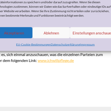
äteinformationen zu speichern und/oder darauf zuzugreifen. Wenn Sie diesen
hnologien zustimmen, können wir Daten wie das Surfverhalten oder eindeutige IDs auf
ser Website verarbeiten. Wenn Sie Ihre Zustimmung nicht erteilen oder zurückziehen,
zum Thema Pflege anbieten
nen bestimmte Merkmale und Funktionen beeinträchtigt werden.
August 2013
by
Heike Bohnes
Akzeptieren
Ablehnen
Einstellungen anschau
r viele von uns ist nicht nur interessant, weche Steuern in der
EU-Cookie-Bestimmungen
Datenschutzerklärung
Impressum
len. Das Thema Pflege nimmt nur einen kleinen Teil der
 es, sich einmal anzuschauen, was die einzelnen Parteien zum
er dem folgenden Link:
www.ichwillpflege.de