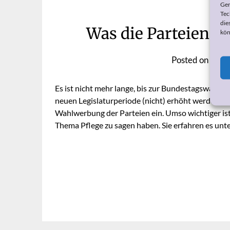
Ger
Tec
die
Was die Parteien 
kön
Posted on
27. 
Es ist nicht mehr lange, bis zur Bundestagswahl. Fü
neuen Legislaturperiode (nicht) erhöht werden sol
Wahlwerbung der Parteien ein. Umso wichtiger ist
Thema Pflege zu sagen haben. Sie erfahren es unt