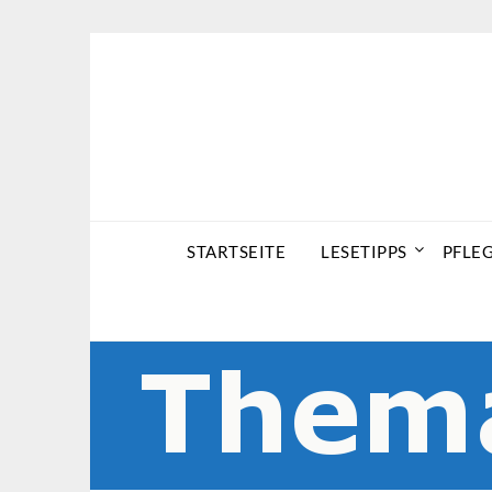
Skip
to
content
STARTSEITE
LESETIPPS
PFLE