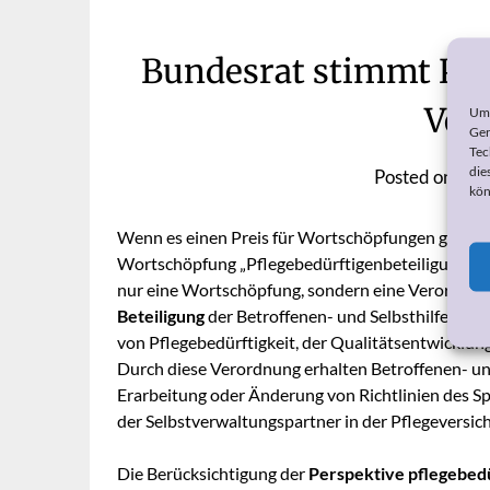
Bundesrat stimmt Pfl
Ver
Um 
Ger
Tec
die
Posted on
15. 
kön
Wenn es einen Preis für Wortschöpfungen gäbe, h
Wortschöpfung „Pflegebedürftigenbeteiligungs-Vero
nur eine Wortschöpfung, sondern eine Verordnun
Beteiligung
der Betroffenen- und Selbsthilfeorgan
von Pflegebedürftigkeit, der Qualitätsentwicklun
Durch diese Verordnung erhalten Betroffenen- un
Erarbeitung oder Änderung von Richtlinien des S
der Selbstverwaltungspartner in der Pflegeversic
Die Berücksichtigung der
Perspektive pflegebed