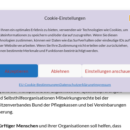
egebedürftigenbeteiligungs-
Cookie-Einstellungen
ordnung zu
Ihnen ein optimales Erlebnis zu bieten, verwenden wir Technologien wie Cookies, um
äteinformationen zu speichern und/oder darauf zuzugreifen. Wenn Sie diesen
hnologien zustimmen, können wir Daten wie das Surfverhalten oder eindeutige IDs auf
ser Website verarbeiten. Wenn Sie Ihre Zustimmung nicht erteilen oder zurückziehen,
April 2013
by
Heike Bohnes
nen bestimmte Merkmale und Funktionen beeinträchtigt werden.
ätte die Bundesregierung ihn mit ihrer neuesten
rdnung“ wahrlich verdient. Allerdings ist dieser Begriff nicht
Akzeptieren
Ablehnen
Einstellungen anschau
g, der der
Bundesrat zugestimmt
hat. Sie regelt eine
stärkere
isationen in den Bereichen der Begutachtung zur Feststellung
EU-Cookie-Bestimmungen
Datenschutzerklärung
Impressum
g und der Transparenz der Ergebnisse der Qualitätsprüfungen.
d Selbsthilfeorganisationen Mitwirkungsrechte bei der
pitzenverbandes Bund der Pflegekassen und bei Vereinbarungen
herung.
ürftiger Menschen
und ihrer Organisationen soll helfen, dass