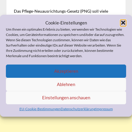
Das Pflege-Neuausrichtungs-Gesetz (PNG) soll viele
Verbesserungen für Demenzerkankte und pflegende
Cookie-Einstellungen
Angehörige gebracht haben. Die Praxis zeigt jedoch, dass
Um Ihnen ein optimales Erlebnis zu bieten, verwenden wir Technologien wie
die Gesetzgebung entweder unausgereift ist, oder
Cookies, um Geräteinformationen zu speichern und/oder darauf zuzugreifen.
wesentliche Leistungen für die so genannte Pflegestufe 0
Wenn Sie diesen Technologien zustimmen, können wir Daten wie das
nicht zutreffen.
Surfverhalten oder eindeutige IDs auf dieser Website verarbeiten. Wenn Sie
Lesen Sie mehr auf
www.pflegeberatung-aachen.de
Ihre Zustimmung nicht erteilen oder zurückziehen, können bestimmte
Merkmale und Funktionen beeinträchtigt werden.
Akzeptieren
WERBUNG
Ablehnen
Einstellungen anschauen
EU-Cookie-Bestimmungen
Datenschutzerklärung
Impressum