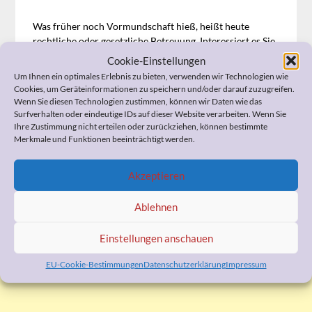
Was früher noch Vormundschaft hieß, heißt heute
rechtliche oder gesetzliche Betreuung. Interessiert es Sie,
wie es ist, als rechtliche Betreuerin zu arbeiten?
Cookie-Einstellungen
Um Ihnen ein optimales Erlebnis zu bieten, verwenden wir Technologien wie
Eine Rezension zu dem Taschenbuch „Herz IV“, in dem
Cookies, um Geräteinformationen zu speichern und/oder darauf zuzugreifen.
eine Berufsbetreuerin von ihren Klienten und ihrem
Wenn Sie diesen Technologien zustimmen, können wir Daten wie das
Arbeitsalltag berichtet, finden sie unter dem folgenden
Surfverhalten oder eindeutige IDs auf dieser Website verarbeiten. Wenn Sie
Ihre Zustimmung nicht erteilen oder zurückziehen, können bestimmte
Link:
Klick!
Merkmale und Funktionen beeinträchtigt werden.
Akzeptieren
Ablehnen
WERBUNG
Einstellungen anschauen
EU-Cookie-Bestimmungen
Datenschutzerklärung
Impressum