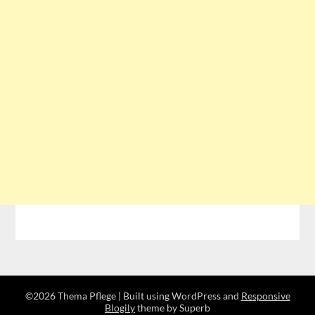
©2026 Thema Pflege
| Built using WordPress and
Responsive
Blogily
theme by Superb