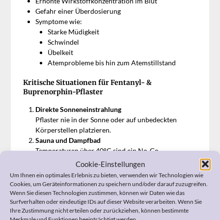
Erhöhte Wirkstoffkonzentration im Blut
Gefahr einer Überdosierung
Symptome wie:
Starke Müdigkeit
Schwindel
Übelkeit
Atemprobleme bis hin zum Atemstillstand
Kritische Situationen für Fentanyl- &
Buprenorphin-Pflaster
Direkte Sonneneinstrahlung
Pflaster nie in der Sonne oder auf unbedeckten
Körperstellen platzieren.
Sauna und Dampfbad
Temperaturen über 40°C sind ein No-Go.
Heizdecken, Wärmflaschen & Heizkissen
Cookie-Einstellungen
Lokale Hitze kann die Freisetzung drastisch
Um Ihnen ein optimales Erlebnis zu bieten, verwenden wir Technologien wie
beschleunigen.
Cookies, um Geräteinformationen zu speichern und/oder darauf zuzugreifen.
Fieber über 38°C
Wenn Sie diesen Technologien zustimmen, können wir Daten wie das
Surfverhalten oder eindeutige IDs auf dieser Website verarbeiten. Wenn Sie
Auch innere Hitze kann gefährlich sein.
Ihre Zustimmung nicht erteilen oder zurückziehen, können bestimmte
Merkmale und Funktionen beeinträchtigt werden.