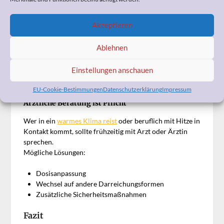
So wenden Sie Schmerzpflaster sicher an
Kühle Hautstelle wählen, fern von Wärmequellen
Akzeptieren
Hitzequellen meiden – keine Sauna, keine
Wärmflasche, keine direkte Sonne
Ablehnen
Bei Fieber ärztliche Rücksprache halten
Pflaster niemals zerschneiden
Einstellungen anschauen
Auf Warnzeichen achten – bei Atemnot, extremer
Müdigkeit oder Schwindel sofort Notruf 112 wählen
EU-Cookie-Bestimmungen
Datenschutzerklärung
Impressum
Ärztliche Beratung ist Pflicht
Wer in ein
warmes Klima reist
oder beruflich mit Hitze in
Kontakt kommt, sollte frühzeitig mit Arzt oder Ärztin
sprechen.
Mögliche Lösungen:
Dosisanpassung
Wechsel auf andere Darreichungsformen
Zusätzliche Sicherheitsmaßnahmen
Fazit