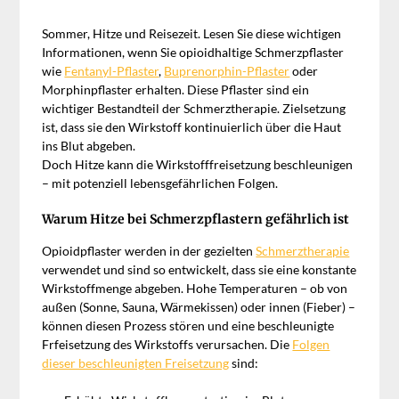
Sommer, Hitze und Reisezeit. Lesen Sie diese wichtigen
Informationen, wenn Sie opioidhaltige Schmerzpflaster
wie
Fentanyl-Pflaster
,
Buprenorphin-Pflaster
oder
Morphinpflaster erhalten. Diese Pflaster sind ein
wichtiger Bestandteil der Schmerztherapie. Zielsetzung
ist, dass sie den Wirkstoff kontinuierlich über die Haut
ins Blut abgeben.
Doch Hitze kann die Wirkstofffreisetzung beschleunigen
– mit potenziell lebensgefährlichen Folgen.
Warum Hitze bei Schmerzpflastern gefährlich ist
Opioidpflaster werden in der gezielten
Schmerztherapie
verwendet und sind so entwickelt, dass sie eine konstante
Wirkstoffmenge abgeben. Hohe Temperaturen – ob von
außen (Sonne, Sauna, Wärmekissen) oder innen (Fieber) –
können diesen Prozess stören und eine beschleunigte
Frfeisetzung des Wirkstoffs verursachen. Die
Folgen
dieser beschleunigten Freisetzung
sind: