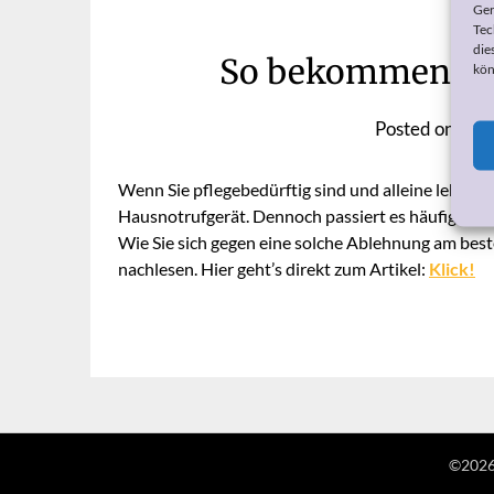
Ger
Tec
die
So bekommen Sie
kön
Posted on
29.
Wenn Sie pflegebedürftig sind und alleine leben,
Hausnotrufgerät. Dennoch passiert es häufig, das
Wie Sie sich gegen eine solche Ablehnung am bes
nachlesen. Hier geht’s direkt zum Artikel:
Klick!
©2026