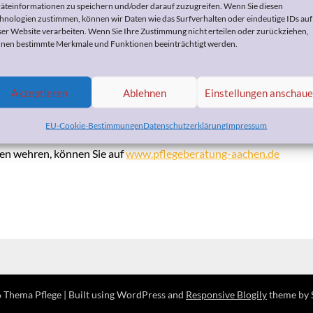
äteinformationen zu speichern und/oder darauf zuzugreifen. Wenn Sie diesen
hnologien zustimmen, können wir Daten wie das Surfverhalten oder eindeutige IDs auf
ser Website verarbeiten. Wenn Sie Ihre Zustimmung nicht erteilen oder zurückziehen,
 Ihr Hausnotrufsystem
nen bestimmte Merkmale und Funktionen beeinträchtigt werden.
 März 2015
by
Heike Bohnes
Akzeptieren
Ablehnen
Einstellungen anschau
 haben Sie unter bestimmten Voraussetzungen Anspruch auf ein
EU-Cookie-Bestimmungen
Datenschutzerklärung
Impressum
s die Pflegekassen den Hausnotruf im ersten Zuge ablehnen.
ten wehren, können Sie auf
www.pflegeberatung-aachen.de
 Thema Pflege
| Built using WordPress and
Responsive Blogily
theme by 