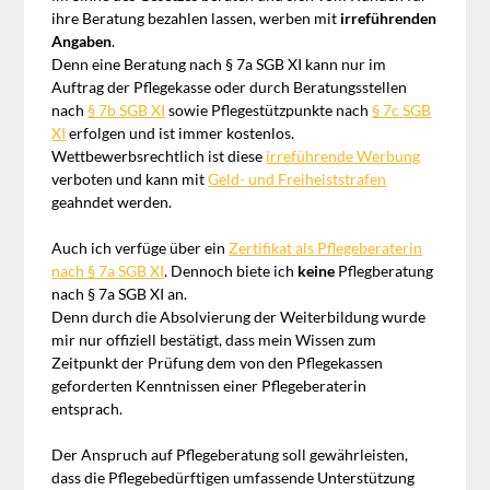
ihre Beratung bezahlen lassen, werben mit
irreführenden
Angaben
.
Denn eine Beratung nach § 7a SGB XI kann nur im
Auftrag der Pflegekasse oder durch Beratungsstellen
nach
§ 7b SGB XI
sowie Pflegestützpunkte nach
§ 7c SGB
XI
erfolgen und ist immer kostenlos.
Wettbewerbsrechtlich ist diese
irreführende Werbung
verboten und kann mit
Geld- und Freiheiststrafen
geahndet werden.
Auch ich verfüge über ein
Zertifikat als Pflegeberaterin
nach § 7a SGB XI
. Dennoch biete ich
keine
Pflegberatung
nach § 7a SGB XI an.
Denn durch die Absolvierung der Weiterbildung wurde
mir nur offiziell bestätigt, dass mein Wissen zum
Zeitpunkt der Prüfung dem von den Pflegekassen
geforderten Kenntnissen einer Pflegeberaterin
entsprach.
Der Anspruch auf Pflegeberatung soll gewährleisten,
dass die Pflegebedürftigen umfassende Unterstützung