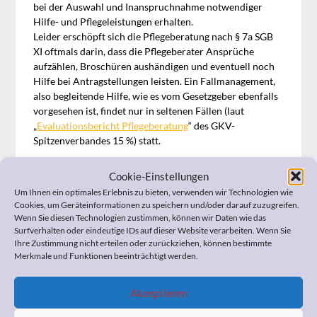
bei der Auswahl und Inanspruchnahme notwendiger
Hilfe- und Pflegeleistungen erhalten.
Leider erschöpft sich die Pflegeberatung nach § 7a SGB
XI oftmals darin, dass die Pflegeberater Ansprüche
aufzählen, Broschüren aushändigen und eventuell noch
Hilfe bei Antragstellungen leisten. Ein Fallmanagement,
also begleitende Hilfe, wie es vom Gesetzgeber ebenfalls
vorgesehen ist, findet nur in seltenen Fällen (laut
„
Evaluationsbericht Pflegeberatung
“ des GKV-
Spitzenverbandes 15 %) statt.
Und genau darin liegt der Unterschied meiner
Cookie-Einstellungen
kostenpflichtigen Pflegeberatung zu der kostenlosen
Um Ihnen ein optimales Erlebnis zu bieten, verwenden wir Technologien wie
Pflegeberatung der Pflegekassen.
Cookies, um Geräteinformationen zu speichern und/oder darauf zuzugreifen.
Mein Interesse bei jeder individuellen Beratung liegt vor
Wenn Sie diesen Technologien zustimmen, können wir Daten wie das
allem darin, meinem Kunden, also Ihnen, zu helfen. Ich
Surfverhalten oder eindeutige IDs auf dieser Website verarbeiten. Wenn Sie
Ihre Zustimmung nicht erteilen oder zurückziehen, können bestimmte
unterstütze meine Kunden dabei,
alle Ihre Ansprüche
Merkmale und Funktionen beeinträchtigt werden.
kennen zu lernen und auch
wirksam geltend zu machen
.
Sicher gibt es auch gute, kostenlose Pflegeberatung. Aber
meine Erfahrung zeigt, dass die meisten meiner Kunden
Akzeptieren
die kostenlose Pflegeberatung bereits genutzt haben,