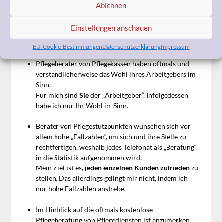
bevor sie zu mir kommen. Zumeist kann ich ganz anders
Ablehnen
helfen.
Ich kann sicher nicht alle Beratungen beurteilen, aber ich
Einstellungen anschauen
kann mit ihnen meine Erfahrungen der letzten 10 Jahre
teilen:
EU-Cookie-Bestimmungen
Datenschutzerklärung
Impressum
Pflegeberater von Pflegekassen haben oftmals und
verständlicherweise das Wohl ihres Arbeitgebers im
Sinn.
Für mich sind
Sie
der „Arbeitgeber“. Infolgedessen
habe ich nur Ihr Wohl im Sinn.
Berater von Pflegestützpunkten wünschen sich vor
allem hohe „Fallzahlen“, um sich und ihre Stelle zu
rechtfertigen, weshalb jedes Telefonat als „Beratung“
in die Statistik aufgenommen wird.
Mein Ziel ist es,
jeden einzelnen Kunden zufrieden
zu
stellen. Das allerdings gelingt mir nicht, indem ich
nur hohe Fallzahlen anstrebe.
Im Hinblick auf die oftmals kostenlose
Pflegeberatung von Pflegediensten ist anzumerken,